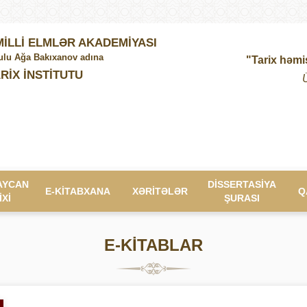
İLLİ ELMLƏR AKADEMİYASI
lu Ağa Bakıxanov adına
"Tarix həmi
RİX İNSTİTUTU
AYCAN
DİSSERTASİYA
E-KİTABXANA
XƏRİTƏLƏR
Q
İXİ
ŞURASI
E-KİTABLAR