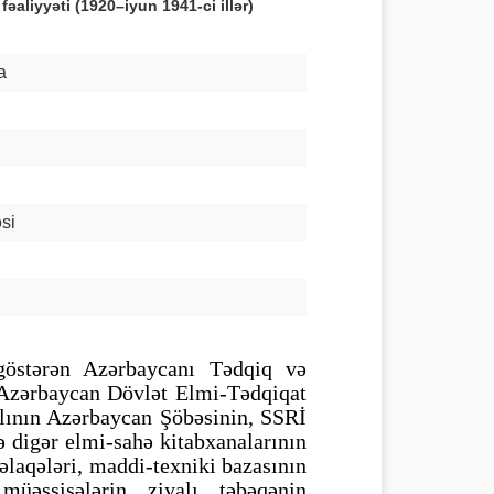
aliyyəti (1920–iyun 1941-ci illər)
a
si
 göstərən Azərbaycanı Tədqiq və
 Azərbaycan Dövlət Elmi-Tədqiqat
alının Azərbaycan Şöbəsinin, SSRİ
 digər elmi-sahə kitabxanalarının
 əlaqələri, maddi-texniki bazasının
müəssisələrin ziyalı təbəqənin