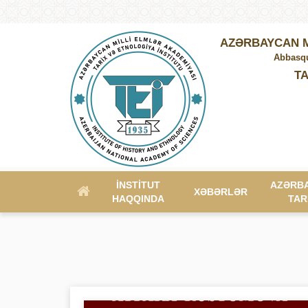
AZƏRBAYCAN M
Abbasqu
TA
İNSTITUT
AZƏRB
XƏBƏRLƏR
HAQQINDA
TAR