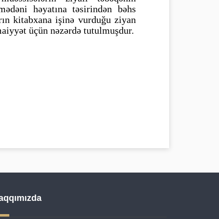
 mədəni həyatına təsirindən bəhs
rın kitabxana işinə vurduğu ziyan
imaiyyət üçün nəzərdə tutulmuşdur.
aqqımızda