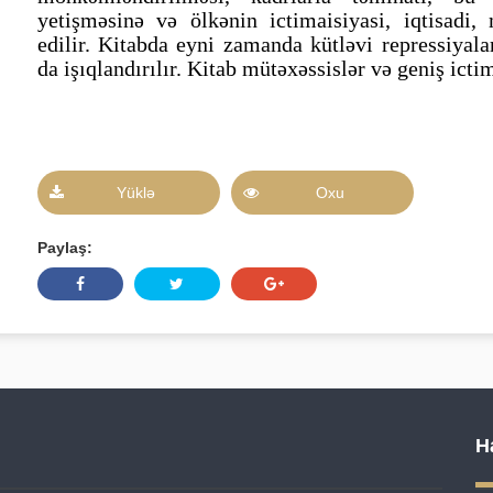
yetişməsinə və ölkənin ictimaisiyasi, iqtisadi,
edilir. Kitabda eyni zamanda kütləvi repressiyala
da işıqlandırılır. Kitab mütəxəssislər və geniş ict
Yüklə
Oxu
Paylaş:
H