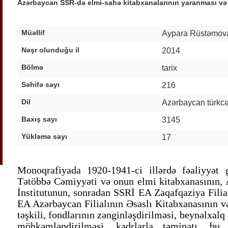
Azərbaycan SSR-də elmi-sahə kitabxanalarının yaranması və fə
Müəllif
Aypara Rüstəmov
Nəşr olunduğu il
2014
Bölmə
tarix
Səhifə sayı
216
Dil
Azərbaycan türkcə
Baxış sayı
3145
Yükləmə sayı
17
Monoqrafiyada 1920-1941-ci illərdə fəaliyyət
Tətöbbə Cəmiyyəti və onun elmi kitabxanasının,
İnstitutunun, sonradan SSRİ EA Zaqafqaziya Fili
EA Azərbaycan Filialının Əsaslı Kitabxanasının və
təşkili, fondlarının zənginləşdirilməsi, beynəlxalq
möhkəmləndirilməsi, kadrlarla təminatı, bu 