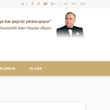
|
|
AZ
RU
EN
şə hər şeyi öz yerinə qoyur"
Ümummilli lider Heydər Əliyev
ALEREYA
ƏLAQƏ