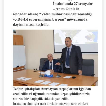
İnstitutunda 27 sentyabr
– Anım Günü ilə
əlaqədar olaraq “Vətən müharibəsi qəhrəmanlığı
və Dövlət suverenliyinin bərpası” mövzusunda
dəyirmi masa keçirilib.
Tədbir iştirakçıları Azərbaycan torpaqlarının işğaldan
azad edilməsi uğrunda canından keçən şəhidlərimizin
xatirəsi bir dəqiqəlik sükutla yad edib.
İnstitutun elmi işlər üzrə direktor müavini, tarix elmləri