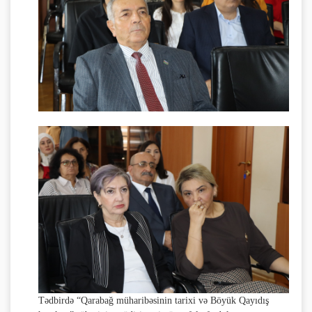
Tədbirdə “Qarabağ müharibəsinin tarixi və Böyük Qayıdış