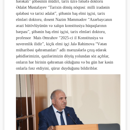
hərəkatı” şöbəsinin müdiri, tarix üzrə fəlsəfə doktoru
Ədalət Mustafayev “Tarixin dönüş nöqtəsi: milli iradənin
qələbəsi və tarixi ədalət”, şöbənin baş elmi işçisi, tarix
elmləri doktoru, dosent Nazim Məmmədov “Azərbaycanın
ərazi bütövlüyünün və xalqın konstitusiya hüquqlarının
bərpası”, şöbənin baş elmi işçisi, tarix elmləri doktoru,
professor Mais Əmrahov “2025-ci il Konstitusiya və
suverenlik ilidir”, kiçik elmi işçi Jalə Rəhimova “Vətən
müharibəsi qəhrəmanları” adlı məruzələrlə çıxış edərək
şəhidlərimizin, qazilərimizin döyüş yolundan söz açıblar,
onların hər birinin qəhrəman olduğunu və bu gün hər kəsin
onlarla fəxr etdiyini, qürur duyduğunu bildiriblər.