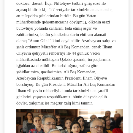
doktoru, dosent İlqar Niftəliyev tədbiri giriş sözü ilə
açaraq bildirib ki, “27 sentyabr tariximizin ən əlamətdar,
ən müqəddəs günlərindən biridir. Bu gün Vətən
müharibəsində qəhrəmancasına döyüşmüş, ölkənin ərazi
bütövlüyü yolunda canlarını fəda etmiş əsgər və
zabitlərimizə, bütün şəhidlərinə dərin ehtiram əlaməti
olaraq “Anım Günü” kimi qeyd edilir. Azərbaycan xalqı və
şanlı ordumuz Müzəffər Ali Baş Komandan, cənab İlham
Əliyevin qətiyyətli rəhbərliyi ilə 44 günlük Vətən
müharibəsində möhtəşəm Qələbə qazandı, torpaqlarımız
işğaldan azad edildi. Bu tarixi uğura, zəfərə görə
şəhidlərimizə, qazilərimizə, Ali Baş Komandan,
Azərbaycan Respublikasının Prezidenti İlham Əliyevə
borcluyuq. Bu gün Prezident, Müzəffər Ali Baş Komandan
İlham Əliyevin rəhbərliyi altında tariximizin ən şərəfli
günlərini yaşayan respublikamız bütün dünyada qalib
dövlət, xalqımız isə məğrur xalq kimi tanınır.