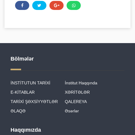
Bölmələr
İNSTİTUTUN TARİXİ
İnstitut Haqqında
E-KİTABLAR
XƏRİTƏLƏR
TARİXİ ŞƏXSİYYƏTLƏR
QALEREYA
ƏLAQƏ
Əsərlər
Haqqımızda