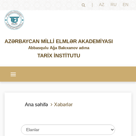
|
AZ
RU
EN
AZƏRBAYCAN MİLLİ ELMLƏR AKADEMİYASI
Abbasqulu Ağa Bakıxanov adına
TARİX İNSTİTUTU
Ana səhifə
Xəbərlər