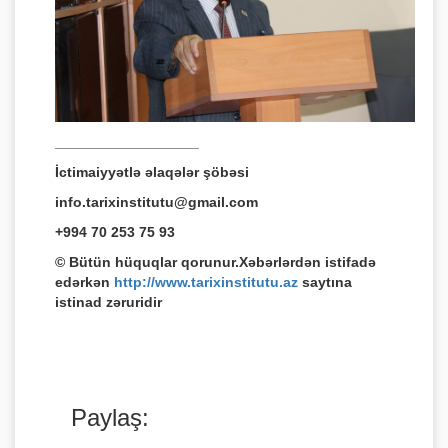
__________________
İctimaiyyətlə əlaqələr şöbəsi
info.tarixinstitutu@gmail.com
+994 70 253 75 93
© Bütün hüquqlar qorunur.Xəbərlərdən istifadə
edərkən
http://www.tarixinstitutu.az
saytına
istinad zəruridir
Paylaş: