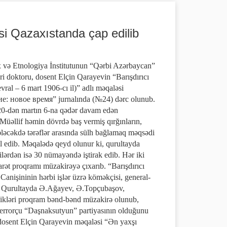
si Qazaxıstanda çap edilib
ə Etnologiya İnstitutunun “Qərbi Azərbaycan”
ləri doktoru, dosent Elçin Qarayevin “Barışdırıcı
vral – 6 mart 1906-cı il)” adlı məqaləsi
е: новое время” jurnalında (№24) dərc olunub.
n 20-dən martın 6-na qədər davam edən
. Müəllif həmin dövrdə baş vermiş qırğınların,
ələcəkdə tərəflər arasında sülh bağlamaq məqsədi
hlil edib. Məqalədə qeyd olunur ki, qurultayda
lərdən isə 30 nümayəndə iştirak edib. Hər iki
arət proqramı müzakirəyə çıxarıb. “Barışdırıcı
anişininin hərbi işlər üzrə köməkçisi, general-
b. Qurultayda Ə.Ağayev, Ə.Topçubaşov,
etdikləri proqram bənd-bənd müzakirə olunub,
n terrorçu “Daşnaksutyun” partiyasının olduğunu
, dosent Elçin Qarayevin məqaləsi “Ən yaxşı