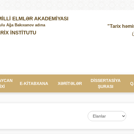
İLLİ ELMLƏR AKADEMİYASI
lu Ağa Bakıxanov adına
"Tarix həmi
RİX İNSTİTUTU
AYCAN
DİSSERTASİYA
E-KİTABXANA
XƏRİTƏLƏR
Q
İXİ
ŞURASI