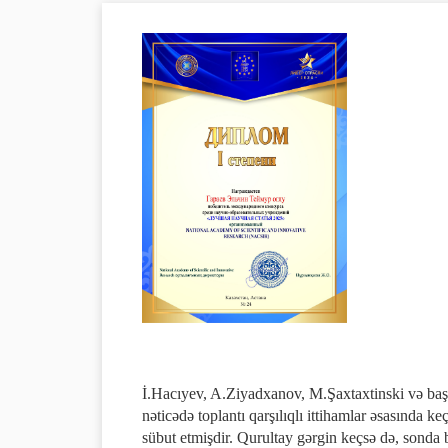
İ.Hacıyev, A.Ziyadxanov, M.Şaxtaxtinski və başqa
nəticədə toplantı qarşılıqlı ittihamlar əsasında
sübut etmişdir. Qurultay gərgin keçsə də, sonda