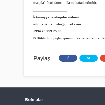
məqalə” fəxri fərmanı ilə mükafatlandırılıb.
__________________
İctimaiyyətlə əlaqələr şöbəsi
info.tarixinstitutu@gmail.com
+994 70 253 75 93
© Bütün hüquqlar qorunur.Xəbərlərdən istif
Paylaş:
Bölmələr