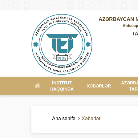
AZƏRBAYCAN M
Abbasqu
TA
İNSTITUT
AZƏRB
XƏBƏRLƏR
HAQQINDA
TAR
Ana səhifə
Xəbərlər