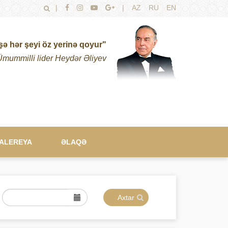
|
|
AZ
RU
EN
şə hər şeyi öz yerinə qoyur"
Ümummilli lider Heydər Əliyev
ALEREYA
ƏLAQƏ