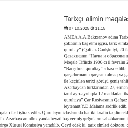
Tarixçı alimin məqalə
07.10.2025
11:15
AMEA A.A.Bakıxanov adına Tarix v
şöbəsinin baş elmi işçisi, tarix elm
qurultay” (Qafqaz Canişinliyi, 20 fe
Qazaxıstanın “Наука и образовани
Məqalə Tiflisdə 1906-cı il fevralı
“Barışdırıcı qurultay” a həsr edilib
qarşıdurmanın qarşısını almaq və g
ilə keçirilən tarixi görüşü geniş tə
Azərbaycan türklərindən 27, erməni
tərəf ayrı-ayrılıqda 12 maddədən ib
qurultaya” Çar Rusiyasının Qafqaz C
leytenant Y.D.Malama sədrlik edi
ları fəal iştirak edibr. Qurultayın iclaslarında hər iki tərəfin təqdim 
 keçib. Azərbaycan nümayəndə heyəti baş vermiş qırğınların səbəbkarını
 birgə Xüsusi Komissiya yaradılıb. Qeyd edək ki, tarix elmləri doktoru