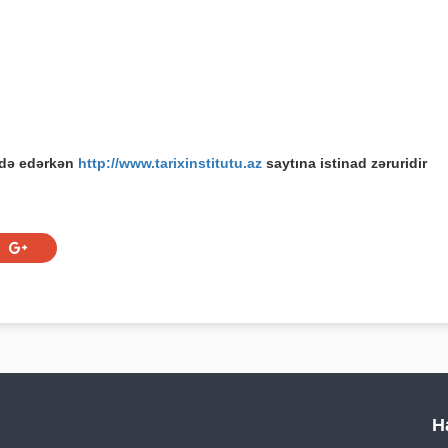
adə edərkən
http://www.tarixinstitutu.az
saytına istinad zəruridir
H