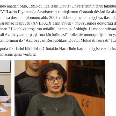
ldə anadan olub, 1993-cü ildə Bakı Dövlət Unversitetinin tarix fakültəsi
 “XVIII əsrin II yarısında Azərbaycan xanlıqlarının Osmanlı dövləti ilə 
ldə isə dosent diplomunu alıb. 2007-ci ildən aparıcı elmi işçi vəzifəsind
yaratmaq fəaliyyəti (XVIII-XIX əsrin əvvəli)” mövzusunda doktorluq dis
lunan 31 kitab və broşürun müəllifi, həmmüəlif olduğu 11 monoqrafiyanı
imali Azərbaycan torpaqlarına köçürülməsi” kollektiv monoqrafiyaların y
ixli fərmanı ilə “Azərbaycan Respublikası Dövlət Mükafatı laureatı” fəx
da fikirlərini bildiriblər, Güntəkin Nəcəflinin baş elmi işçisi vəzifəsi
lmasına qərar veriblər.