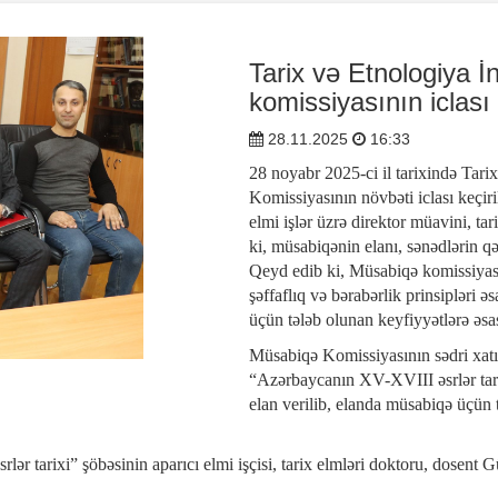
Tarix və Etnologiya 
komissiyasının iclası 
28.11.2025
16:33
28 noyabr 2025-ci il tarixində Tar
Komissiyasının növbəti iclası keçiri
elmi işlər üzrə direktor müavini, tar
ki, müsabiqənin elanı, sənədlərin q
Qeyd edib ki, Müsabiqə komissiyası
şəffaflıq və bərabərlik prinsipləri 
üçün tələb olunan keyfiyyətlərə əsa
Müsabiqə Komissiyasının sədri xatır
“Azərbaycanın XV-XVIII əsrlər tari
elan verilib, elanda müsabiqə üçün t
 tarixi” şöbəsinin aparıcı elmi işçisi, tarix elmləri doktoru, dosent 