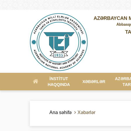
AZƏRBAYCAN M
Abbasqu
TA
İNSTITUT
AZƏRB
XƏBƏRLƏR
HAQQINDA
TAR
Ana səhifə
Xəbərlər