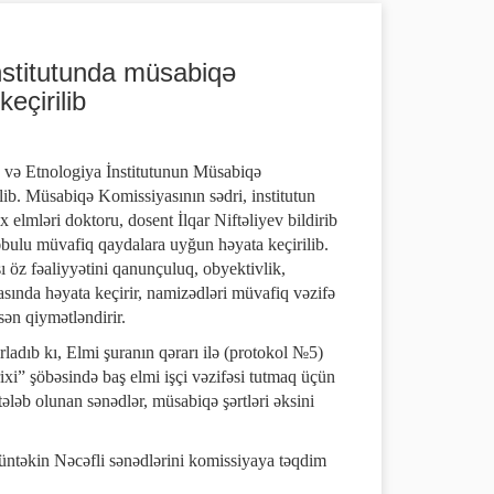
İnstitutunda müsabiqə
keçirilib
ix və Etnologiya İnstitutunun Müsabiqə
lib. Müsabiqə Komissiyasının sədri, institutun
ix elmləri doktoru, dosent İlqar Niftəliyev bildirib
əbulu müvafiq qaydalara uyğun həyata keçirilib.
 öz fəaliyyətini qanunçuluq, obyektivlik,
əsasında həyata keçirir, namizədləri müvafiq vəzifə
sən qiymətləndirir.
ladıb kı, Elmi şuranın qərarı ilə (protokol №5)
xi” şöbəsində baş elmi işçi vəzifəsi tutmaq üçün
ələb olunan sənədlər, müsabiqə şərtləri əksini
Güntəkin Nəcəfli sənədlərini komissiyaya təqdim