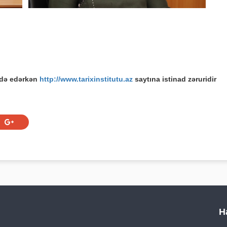
adə edərkən
http://www.tarixinstitutu.az
saytına istinad zəruridir
H