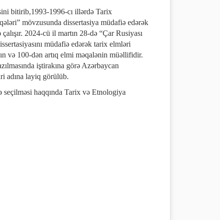
ni bitirib,1993-1996-cı illərdə Tarix
əlaqələri” mövzusunda dissertasiya müdafiə edərək
ə çalışır. 2024-cü il martın 28-də “Çar Rusiyası
sertasiyasını müdafiə edərək tarix elmləri
n və 100-dən artıq elmi məqalənin müəllifidir.
azılmasında iştirakına görə Azərbaycan
ri adına layiq görülüb.
nə seçilməsi haqqında Tarix və Etnologiya