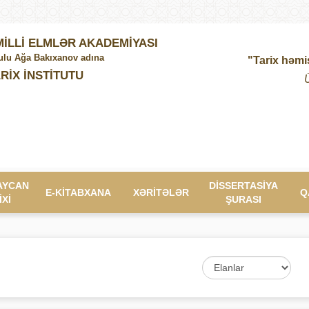
İLLİ ELMLƏR AKADEMİYASI
lu Ağa Bakıxanov adına
"Tarix həmi
RİX İNSTİTUTU
AYCAN
DİSSERTASİYA
E-KİTABXANA
XƏRİTƏLƏR
Q
İXİ
ŞURASI