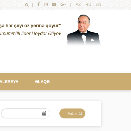
|
|
AZ
RU
EN
şə hər şeyi öz yerinə qoyur"
Ümummilli lider Heydər Əliyev
ALEREYA
ƏLAQƏ