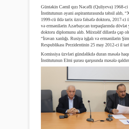
Güntəkin Cəmil qızı Nəcəfli (Quliyeva) 1968-ci i
İnstitutunun əyani aspiranturasında təhsil alıb,
1999-cü ildə tarix üzrə fəlsəfə doktoru, 2017-ci i
və ermənilərin Azərbaycan torpaqlarında dövlət 
doktoru diplomunu alıb. Müxtəlif dillərdə çap o
“İrəvan xanlığı. Rusiya işğalı və ermənilərin Ş
Respublikası Prezidentinin 25 may 2012-ci il tar
Komissiya üzvləri gündəlikdə duran məsələ haqqın
İnstitutunun Elmi şurası qarşısında məsələ qaldırı