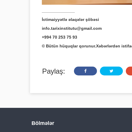
______________
İctimaiyyətlə əlaqələr şöbəsi
info.tarixinstitutu@gmail.com
+994 70 253 75 93
© Bütün hüquqlar qorunur.Xəbərlərdən istif
Paylaş:
Bölmələr