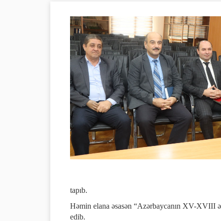
tapıb.
Həmin elana əsasən “Azərbaycanın XV-XVIII əsrlər
edib.