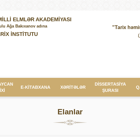
İLLİ ELMLƏR AKADEMİYASI
lu Ağa Bakıxanov adına
"Tarix həmi
RİX İNSTİTUTU
AYCAN
DİSSERTASİYA
E-KİTABXANA
XƏRİTƏLƏR
Q
İXİ
ŞURASI
Elanlar