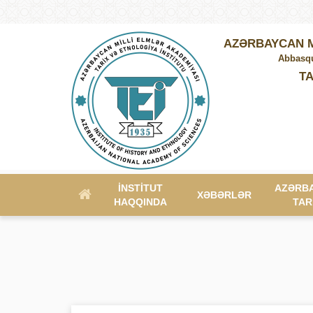
AZƏRBAYCAN M
Abbasqu
TA
İNSTITUT
AZƏRB
XƏBƏRLƏR
HAQQINDA
TAR