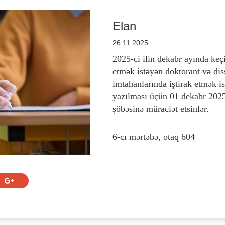
Elan
26.11.2025
2025-ci ilin dekabr ayında keçi
etmək istəyən doktorant və di
imtahanlarında iştirak etmək is
yazılması üçün 01 dekabr 2025-c
şöbəsinə müraciət etsinlər.
6-cı mərtəbə, otaq 604