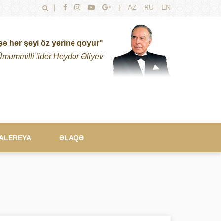
|
|
AZ
RU
EN
şə hər şeyi öz yerinə qoyur"
Ümummilli lider Heydər Əliyev
ALEREYA
ƏLAQƏ