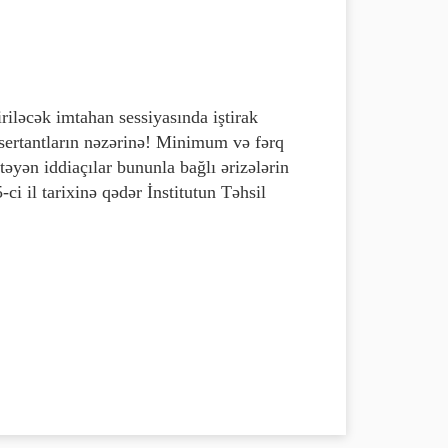
riləcək imtahan sessiyasında iştirak
ssertantların nəzərinə! Minimum və fərq
təyən iddiaçılar bununla bağlı ərizələrin
i il tarixinə qədər İnstitutun Təhsil