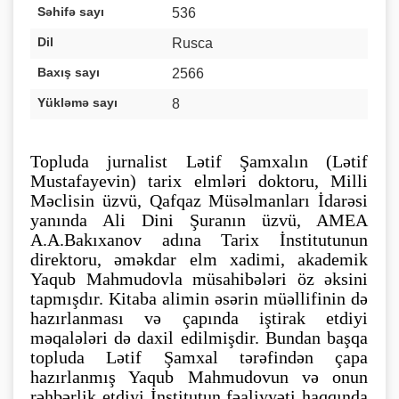
Səhifə sayı
536
Dil
Rusca
Baxış sayı
2566
Yükləmə sayı
8
Topluda jurnalist Lətif Şamxalın (Lətif
Mustafayevin) tarix elmləri doktoru, Milli
Məclisin üzvü, Qafqaz Müsəlmanları İdarəsi
yanında Ali Dini Şuranın üzvü, AMEA
A.A.Bakıxanov adına Tarix İnstitutunun
direktoru, əməkdar elm xadimi, akademik
Yaqub Mahmudovla müsahibələri öz əksini
tapmışdır. Kitaba alimin əsərin müəllifinin də
hazırlanması və çapında iştirak etdiyi
məqalələri də daxil edilmişdir. Bundan başqa
topluda Lətif Şamxal tərəfindən çapa
hazırlanmış Yaqub Mahmudovun və onun
rəhbərlik etdiyi İnstitutun fəaliyyəti haqqında