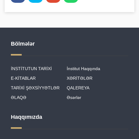
Bölmələr
İNSTİTUTUN TARİXİ
İnstitut Haqqında
E-KİTABLAR
XƏRİTƏLƏR
TARİXİ ŞƏXSİYYƏTLƏR
QALEREYA
ƏLAQƏ
Əsərlər
Haqqımızda