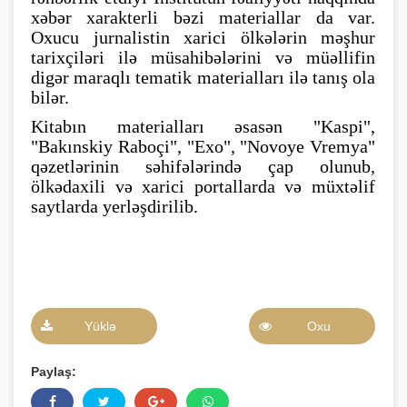
xəbər xarakterli bəzi materiallar da var.
Oxucu jurnalistin xarici ölkələrin məşhur
tarixçiləri ilə müsahibələrini və müəllifin
digər maraqlı tematik materialları ilə tanış ola
bilər.
Kitabın materialları əsasən "Kaspi",
"Bakınskiy Raboçi", "Exo", "Novoye Vremya"
qəzetlərinin səhifələrində çap olunub,
ölkədaxili və xarici portallarda və müxtəlif
saytlarda yerləşdirilib.
Yüklə
Oxu
Paylaş: