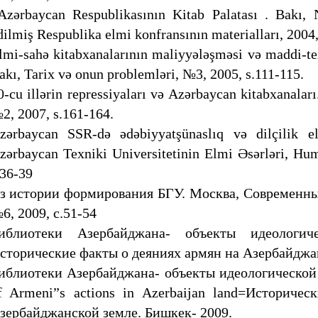
zərbaycan Respublikasının Kitab Palatası . Bakı, 
dilmiş Respublika elmi konfransının materialları, 2004,
lmi-sahə kitabxanalarının maliyyələşməsi və maddi-tex
akı, Tarix və onun problemləri, №3, 2005, s.111-115.
0-cu illərin repressiyaları və Azərbaycan kitabxanalar
2, 2007, s.161-164.
zərbaycan SSR-də ədəbiyyatşünaslıq və dilçilik el
zərbaycan Texniki Universitetinin Elmi Əsərləri, Hum
.36-39
з истории формирования БГУ. Москва, Современны
6, 2009, с.51-54
иблиотеки Азербайджана- объекты идеологич
сторические факты о деяниях армян на Азербайджан
иблиотеки Азербайджана- объекты идеологической д
f Armeni”s actions in Azerbaijan land=Историче
зербайджанской земле. Бишкек- 2009.