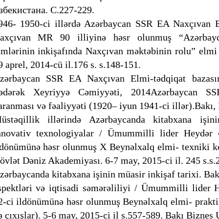
збекистана. С.227-229.
946- 1950-ci illərdə Azərbaycan SSR EA Naxçıvan Elm
axçıvan MR 90 illiyinə həsr olunmuş “Azərbayc
lmlərinin inkişafında Naxçıvan məktəbinin rolu” elmi 
9 aprel, 2014-cü il.176 s. s.148-151.
zərbaycan SSR EA Naxçıvan Elmi-tədqiqat bazasını
ədərək Xeyriyyə Cəmiyyəti, 2014Azərbaycan SSR-
aranması və fəaliyyəti (1920– iyun 1941-ci illər).Bakı, 
üstəqillik illərində Azərbaycanda kitabxana işini
nnovativ texnologiyalar / Ümummilli lider Heydər 
ldönümünə həsr olunmuş X Beynəlxalq elmi- texniki ko
övlət Dəniz Akademiyası. 6-7 may, 2015-ci il. 245 s.s
zərbaycanda kitabxana işinin müasir inkişaf tarixi. Bakı
spektləri və iqtisadi səmərəliliyi / Ümummilli lider
2-ci ildönümünə həsr olunmuş Beynəlxalq elmi- praktik
ə çıxışlar). 5-6 may, 2015-ci il s.557-589. Bakı Biznes 