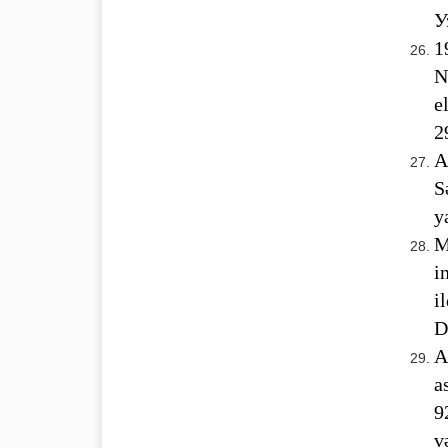
У
1
N
e
2
A
S
y
M
i
i
D
A
a
9
v