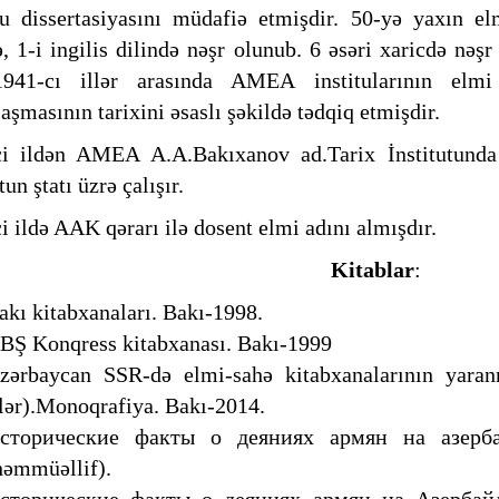
u dissertasiyasını müdafiə etmişdir. 50-yə yaxın el
ə, 1-i ingilis dilində nəşr olunub. 6 əsəri xaricdə nəşr
1941-cı illər arasında AMEA institularının elmi
aşmasının tarixini əsaslı şəkildə tədqiq etmişdir.
ci ildən AMEA A.A.Bakıxanov ad.Tarix İnstitutunda 
tun ştatı üzrə çalışır.
i ildə AAK qərarı ilə dosent elmi adını almışdır.
Kitablar
:
akı kitabxanaları. Bakı-1998.
BŞ Konqress kitabxanası. Bakı-1999
zərbaycan SSR-də elmi-sahə kitabxanalarının yaran
llər).Monoqrafiya. Bakı-2014.
сторические факты о деяниях армян на азерба
həmmüəllif).