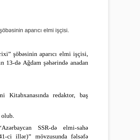
öbəsinin aparıcı elmi işçisi.
ixi” şöbəsinin aparıcı elmi işçisi,
nın 13-də Ağdam şəhərində anadan
 Kitabxanasında redaktor, baş
 olub.
 “Azərbaycan SSR-də elmi-sahə
41-ci illər)” mövzusunda fəlsəfə