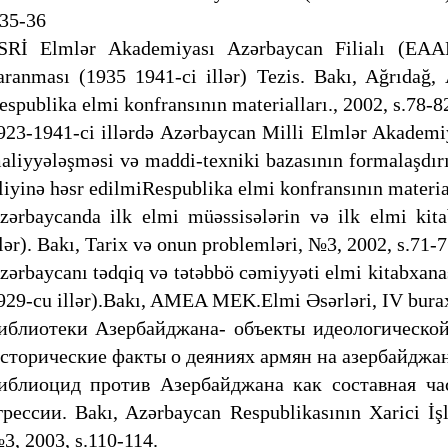
.35-36
SRİ Elmlər Akademiyası Azərbaycan Filialı (EAAF)
aranması (1935 1941-ci illər) Tezis. Bakı, Ağrıdağ,
espublika elmi konfransının materialları., 2002, s.78-8
923-1941-ci illərdə Azərbaycan Milli Elmlər Akademi
aliyyələşməsi və maddi-texniki bazasının formalaşdır
lliyinə həsr edilmiRespublika elmi konfransının materia
zərbaycanda ilk elmi müəssisələrin və ilk elmi kita
llər). Bakı, Tarix və onun problemləri, №3, 2002, s.71-7
zərbaycanı tədqiq və tətəbbö cəmiyyəti elmi kitabxanas
929-cu illər).Bakı, AMEA MEK.Elmi Əsərləri, IV buraxı
иблиотеки Азербайджана- объекты идеологической
сторические факты о деяниях армян на азербайджанс
иблиоцид против Азербайджана как составная ч
грессии. Bakı, Azərbaycan Respublikasının Xarici İşl
3, 2003, s.110-114.