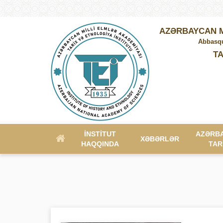
AZƏRBAYCAN M
Abbasqu
TA
İNSTITUT
AZƏRB
XƏBƏRLƏR
HAQQINDA
TAR