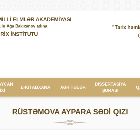
İLLİ ELMLƏR AKADEMİYASI
lu Ağa Bakıxanov adına
"Tarix həmi
RİX İNSTİTUTU
AYCAN
DİSSERTASİYA
E-KİTABXANA
XƏRİTƏLƏR
Q
İXİ
ŞURASI
RÜSTƏMOVA AYPARA SƏDİ QIZI