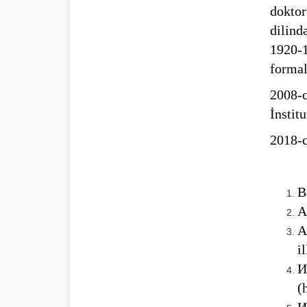
doktor
dilind
1920-
formal
2008-
İnstitu
2018-c
B
A
A
i
И
(