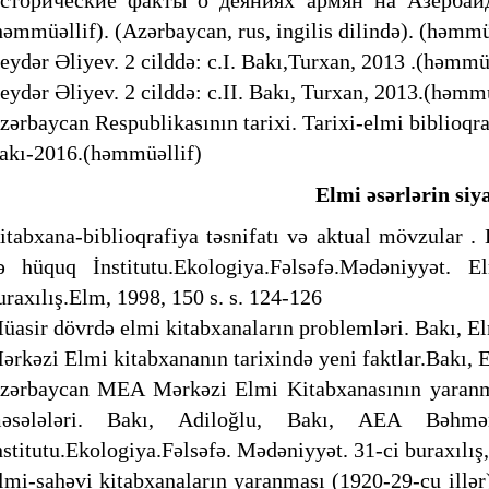
сторические факты о деяниях армян на Азербай
həmmüəllif). (Azərbaycan, rus, ingilis dilində). (həmmü
eydər Əliyev. 2 cilddə: c.I. Bakı,Turxan, 2013 .(həmmüə
eydər Əliyev. 2 cilddə: c.II. Bakı, Turxan, 2013.(həmmü
zərbaycan Respublikasının tarixi. Tarixi-elmi biblioqra
akı-2016.(həmmüəllif)
Elmi əsərlərin siy
itabxana-biblioqrafiya təsnifatı və aktual mövzular 
ə hüquq İnstitutu.Ekologiya.Fəlsəfə.Mədəniyyət. 
uraxılış.Elm, 1998, 150 s. s. 124-126
üasir dövrdə elmi kitabxanaların problemləri. Bakı, E
ərkəzi Elmi kitabxananın tarixində yeni faktlar.Bakı, 
zərbaycan MEA Mərkəzi Elmi Kitabxanasının yaranması
əsələləri. Bakı, Adiloğlu, Bakı, AEA Bəhm
nstitutu.Ekologiya.Fəlsəfə. Mədəniyyət. 31-ci buraxılış
lmi-sahəvi kitabxanaların yaranması (1920-29-cu illər