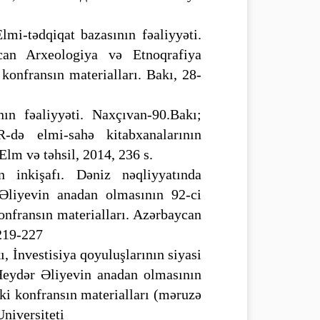
i-tədqiqat bazasının fəaliyyəti.
an Arxeologiya və Etnoqrafiya
konfransın materialları. Bakı, 28-
n fəaliyyəti. Naxçıvan-90.Bakı;
də elmi-sahə kitabxanalarının
Elm və təhsil, 2014, 236 s.
n inkişafı. Dəniz nəqliyyatında
Əliyevin anadan olmasının 92-ci
nfransın materialları. Azərbaycan
.219-227
, İnvestisiya qoyuluşlarının siyasi
 Heydər Əliyevin anadan olmasının
i konfransın materialları (məruzə
Universiteti