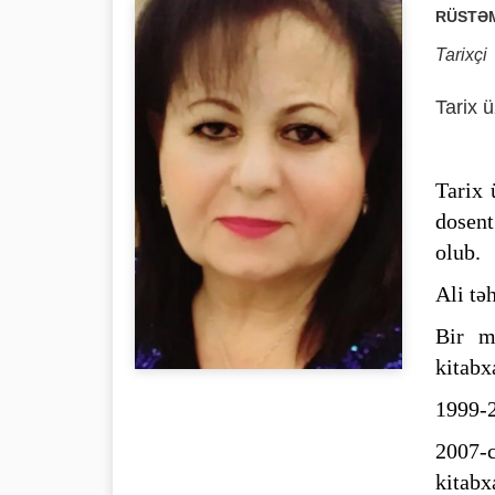
RÜSTƏM
Tarixçi
Tarix ü
Tarix 
dosent
olub.
Ali tə
Bir m
kitabx
1999-2
2007-
kitabx