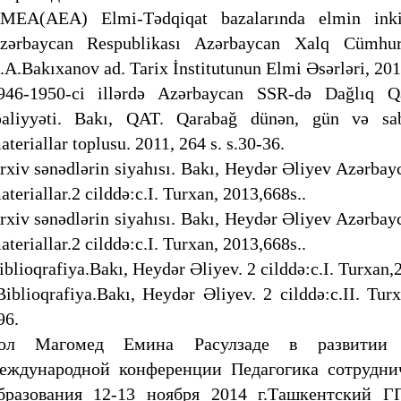
MEA(AEA) Elmi-Tədqiqat bazalarında elmin inkişa
zərbaycan Respublikası Azərbaycan Xalq Cümhuri
.A.Bakıxanov ad. Tarix İnstitutunun Elmi Əsərləri, 201
946-1950-ci illərdə Azərbaycan SSR-də Dağlıq Q
əaliyyəti. Bakı, QAT. Qarabağ dünən, gün və sab
ateriallar toplusu. 2011, 264 s. s.30-36.
rxiv sənədlərin siyahısı. Bakı, Heydər Əliyev Azərbay
ateriallar.2 cilddə:c.I. Turxan, 2013,668s..
rxiv sənədlərin siyahısı. Bakı, Heydər Əliyev Azərbay
ateriallar.2 cilddə:c.I. Turxan, 2013,668s..
iblioqrafiya.Bakı, Heydər Əliyev. 2 cilddə:c.I. Turxan,
iblioqrafiya.Bakı, Heydər Əliyev. 2 cilddə:c.II. Turx
96.
ол Магомед Емина Расулзаде в развитии 
еждународной конференции Педагогика сотрудни
бразования 12-13 ноября 2014 г.Ташкентский 