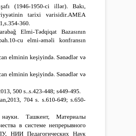
fı (1946-1950-ci illər). Bakı,
yyətinin tarixi varisidir.AMEA
1,s.354-360.
arabağ Elmi-Tədqiqat Bazasının
ah.10-cu elmi-əməli konfransın
can elminin keşiyində. Sənədlər və
can elminin keşiyində. Sənədlər və
2013, 500 s..s.423-448; s449-495.
an,2013, 704 s. s.610-649; s.650-
науки. Ташкент, Материалы
чества в системе непрерывного
ГПУ, НИИ Педагогических Наук