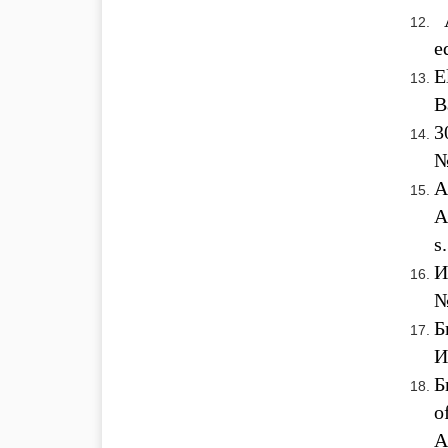
A
e
E
B
3
№
A
A
s
И
№
Б
И
Б
o
А