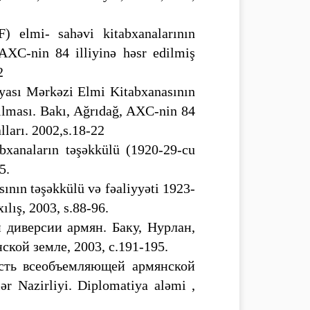
 elmi- sahəvi kitabxanalarının
 AXC-nin 84 illiyinə həsr edilmiş
2
yası Mərkəzi Elmi Kitabxanasının
ılması. Bakı, Ağrıdağ, AXC-nin 84
lları. 2002,s.18-22
bxanaların təşəkkülü (1920-29-cu
5.
ının təşəkkülü və fəaliyyəti 1923-
lış, 2003, s.88-96.
 диверсии армян. Баку, Нурлан,
кой земле, 2003, с.191-195.
асть всеобъемляющей армянской
ər Nazirliyi. Diplomatiya aləmi ,