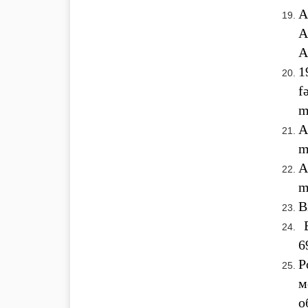
A
A
A
1
f
m
A
m
A
m
B
B
6
Р
м
о