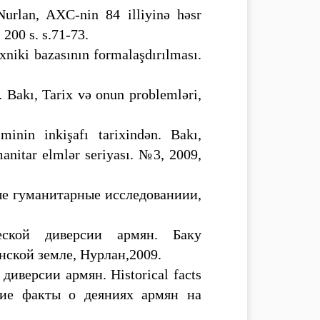
Nurlan, AXC-nin 84 illiyinə həsr
 200 s. s.71-73.
niki bazasının formalaşdırılması.
ı. Bakı, Tarix və onun problemləri,
minin inkişafı tarixindən. Bakı,
anitar elmlər seriyası. №3, 2009,
е гуманитарные исследованиии,
еской диверсии армян. Баку
ской земле, Нурлан,2009.
иверсии армян. Historical facts
ские факты о деяниях армян на