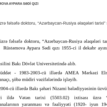
OVA AYPARA SƏDİ QIZI
zrə fəlsəfə doktoru, “Azərbaycan-Rusiya əlaqələri tarixi” ş
üzrə fəlsəfə doktoru, “Azərbaycan-Rusiya əlaqələri tar
 Rüstəmova Aypara Sədi qızı 1955-ci il dekabr ayı
hsilini Bakı Dövlət Universitetində alıb.
üddət - 1983-2003-cü illərdə AMEA Mərkəzi Elmi
anaçı, şöbə müdiri vəzifələrində işləyib.
004-cü illərdə Bakı şəhəri Nizami bələdiyyəsinin üzvü
ci ildə Vətən tarixi (5503.02) ixtisası üzrə
analarının yaranması və fəaliyyəti (1920- iyun 19