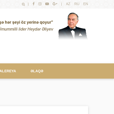
|
|
AZ
RU
EN
şə hər şeyi öz yerinə qoyur"
Ümummilli lider Heydər Əliyev
ALEREYA
ƏLAQƏ