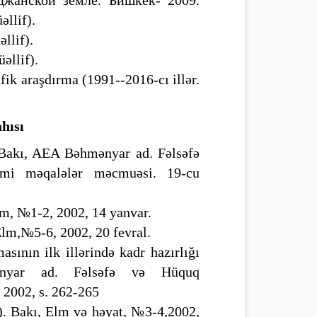
джанской земле. Бишкек- 2009.
əllif).
llif).
əllif).
fik araşdırma (1991--2016-cı illər.
ahısı
. Bakı, AEA Bəhmənyar ad. Fəlsəfə
Elmi məqalələr məcmuəsi. 19-cu
lm, №1-2, 2002, 14 yanvar.
Elm,№5-6, 2002, 20 fevral.
nın ilk illərində kadr hazırlığı
ənyar ad. Fəlsəfə və Hüquq
, 2002, s. 262-265
). Bakı, Elm və həyat, №3-4,2002,