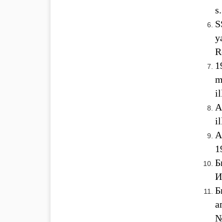
s
S
y
R
1
m
i
A
i
A
1
Б
И
Б
а
№