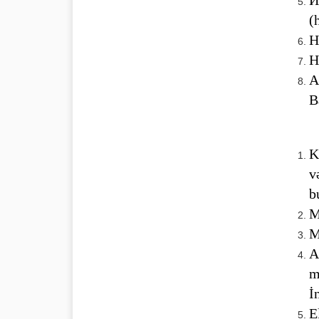
И
(
H
H
A
B
K
v
b
M
M
A
m
İ
E