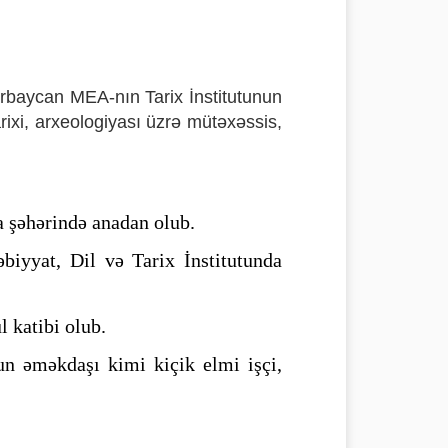
ərbaycan MEA-nın Tarix İnstitutunun
ixi, arxeologiyası üzrə mütəxəssis,
la şəhərində anadan olub.
biyyat, Dil və Tarix İnstitutunda
ul katibi olub.
un əməkdaşı kimi kiçik elmi işçi,