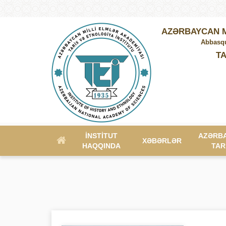
AZƏRBAYCAN M
Abbasqu
TA
İNSTITUT
AZƏRB
XƏBƏRLƏR
HAQQINDA
TAR