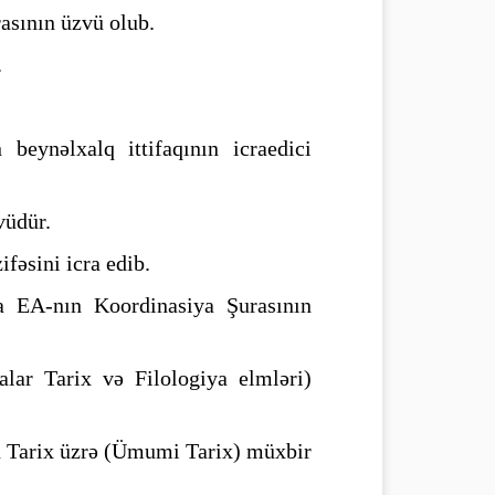
asının üzvü olub.
.
 beynəlxalq ittifaqının icraedici
 üzvüdür.
fəsini icra edib.
a EA-nın Koordinasiya Şurasının
lar Tarix və Filologiya elmləri)
n Tarix üzrə (Ümumi Tarix) müxbir