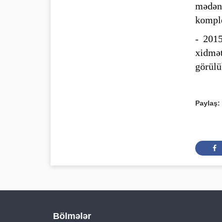
mədəni
komple
- 2015
xidmət
görülü
Paylaş:
Bölmələr