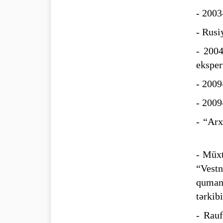
- 2003
- Rusi
- 2004
eksper
- 2009
- 2009
- “Arx
- Müxt
“Vestn
qumani
tərkib
- Rauf