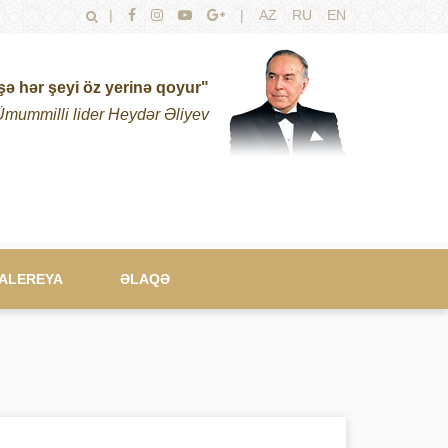
|
|
AZ
RU
EN
şə hər şeyi öz yerinə qoyur"
Ümummilli lider Heydər Əliyev
ALEREYA
ƏLAQƏ