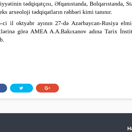
yyətinin tədqiqatçısı, Əfqanıstanda, Bolqarıstanda, S
ks arxeoloji tədqiqatların rəhbəri kimi tanınır.
-ci il oktyabr ayının 27-də Azərbaycan-Rusiya elmi 
lərinə görə AMEA A.A.Bakıxanov adına Tarix İnstit
b.
H