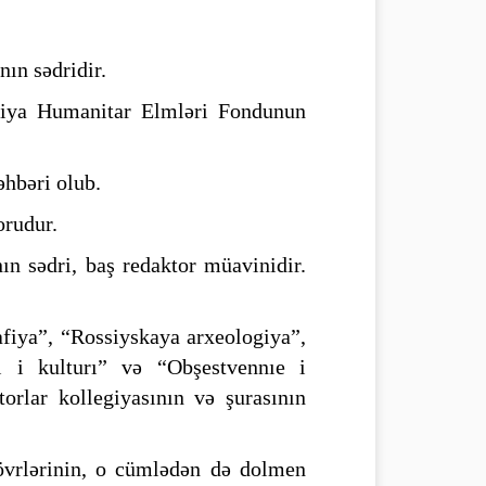
ın sədridir.
usiya Humanitar Elmləri Fondunun
əhbəri olub.
orudur.
ın sədri, baş redaktor müavinidir.
afiya”, “Rossiyskaya arxeologiya”,
yi i kulturı” və “Obşestvennıe i
torlar kollegiyasının və şurasının
övrlərinin, o cümlədən də dolmen