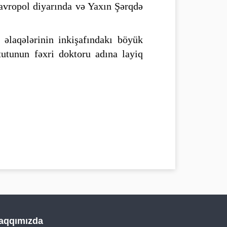
tavropol diyarında və Yaxın Şərqdə
əlaqələrinin inkişafındakı böyük
utunun fəxri doktoru adına layiq
aqqımızda