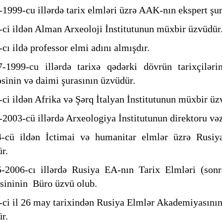
-1999-cu illərdə tarix elmləri üzrə AAK-nın ekspert şur
-ci ildən Alman Arxeoloji İnstitutunun müxbir üzvüdür
-cı ildə professor elmi adını almışdır.
-1999-cu illərdə tarixə qədərki dövrün tarixçilərin
sinin və daimi şurasının üzvüdür.
-ci ildən Afrika və Şərq İtalyan İnstitutunun müxbir
-2003-cü illərdə Arxeologiya İnstitutunun direktoru vəzi
4-cü ildən İctimai və humanitar elmlər üzrə Rusiy
r.
-2006-cı illərdə Rusiya EA-nın Tarix Elmləri (sonra
sininin Büro üzvü olub.
-ci il 26 may tarixindən Rusiya Elmlər Akademiyasını
r.