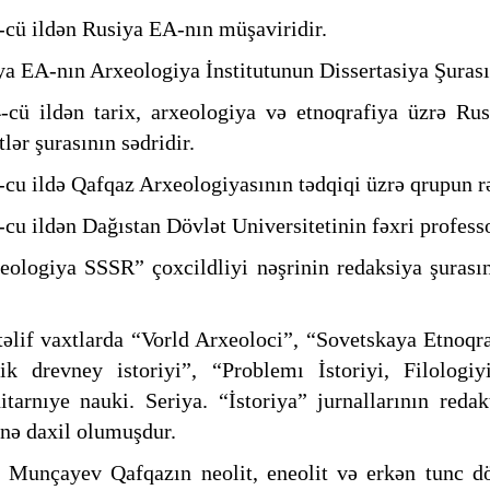
-cü ildən Rusiya EA-nın müşaviridir.
ya EA-nın Arxeologiya İnstitutunun Dissertasiya Şurasın
-cü ildən tarix, arxeologiya və etnoqrafiya üzrə R
tlər şurasının sədridir.
-cu ildə Qafqaz Arxeologiyasının tədqiqi üzrə qrupun r
-cu ildən Dağıstan Dövlət Universitetinin fəxri profess
eologiya SSSR” çoxcildliyi nəşrinin redaksiya şurasın
əlif vaxtlarda “Vorld Arxeoloci”, “Sovetskaya Etnoqr
ik drevney istoriyi”, “Problemı İstoriyi, Filologi
tarnıye nauki. Seriya. “İstoriya” jurnallarının redak
inə daxil olumuşdur.
 Munçayev Qafqazın neolit, eneolit və erkən tunc d