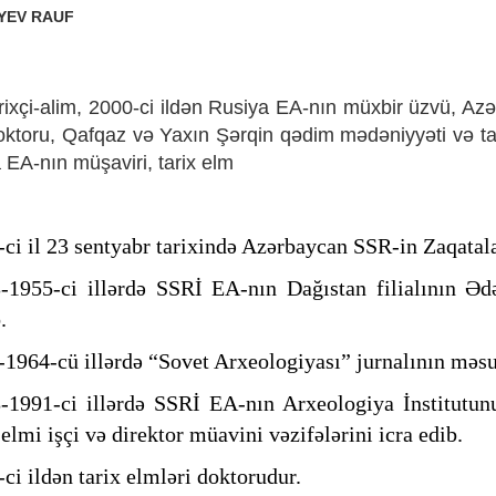
YEV RAUF
rixçi-alim, 2000-ci ildən Rusiya EA-nın müxbir üzvü, Az
doktoru, Qafqaz və Yaxın Şərqin qədim mədəniyyəti və tar
 EA-nın müşaviri, tarix elm
-ci il 23 sentyabr tarixində Azərbaycan SSR-in Zaqata
-1955-ci illərdə SSRİ EA-nın Dağıstan filialının Ədə
.
-1964-cü illərdə “Sovet Arxeologiyası” jurnalının məs
-1991-ci illərdə SSRİ EA-nın Arxeologiya İnstitutun
elmi işçi və direktor müavini vəzifələrini icra edib.
-ci ildən tarix elmləri doktorudur.