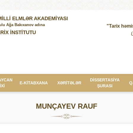
İLLİ ELMLƏR AKADEMİYASI
lu Ağa Bakıxanov adına
"Tarix həmi
RİX İNSTİTUTU
AYCAN
DİSSERTASİYA
E-KİTABXANA
XƏRİTƏLƏR
Q
İXİ
ŞURASI
MUNÇAYEV RAUF