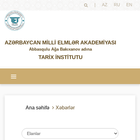
|
AZ
RU
EN
AZƏRBAYCAN MİLLİ ELMLƏR AKADEMİYASI
Abbasqulu Ağa Bakıxanov adına
TARİX İNSTİTUTU
Ana səhifə
Xəbərlər