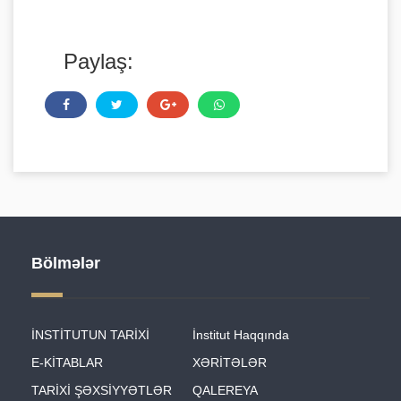
Paylaş:
Bölmələr
İNSTİTUTUN TARİXİ
İnstitut Haqqında
E-KİTABLAR
XƏRİTƏLƏR
TARİXİ ŞƏXSİYYƏTLƏR
QALEREYA