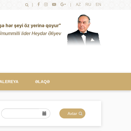
|
|
AZ
RU
EN
şə hər şeyi öz yerinə qoyur"
Ümummilli lider Heydər Əliyev
ALEREYA
ƏLAQƏ