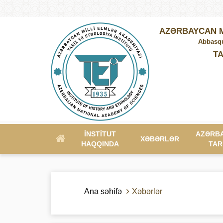
AZƏRBAYCAN M
Abbasqu
TA
İNSTITUT
AZƏRB
XƏBƏRLƏR
HAQQINDA
TAR
Ana səhifə
Xəbərlər