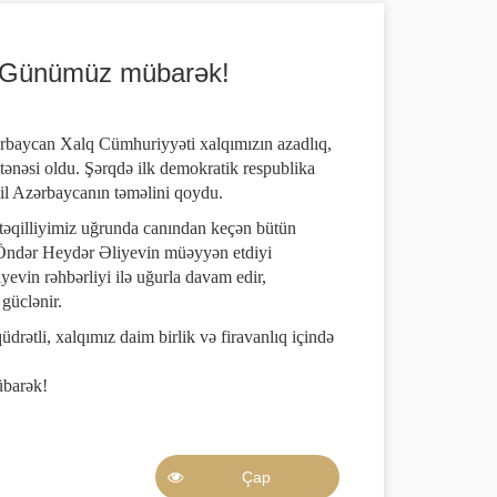
k Günümüz mübarək!
ərbaycan Xalq Cümhuriyyəti xalqımızın azadlıq,
əntənəsi oldu. Şərqdə ilk demokratik respublika
qil Azərbaycanın təməlini qoydu.
təqilliyimiz uğrunda canından keçən bütün
u Öndər Heydər Əliyevin müəyyən etdiyi
yevin rəhbərliyi ilə uğurla davam edir,
güclənir.
drətli, xalqımız daim birlik və firavanlıq içində
barək!
Çap