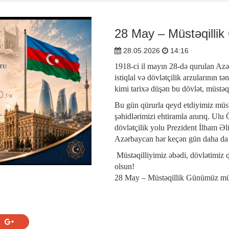
28 May – Müstəqilli
28.05.2026
14:16
1918-ci il mayın 28-də qurulan Az
istiqlal və dövlətçilik arzularının t
kimi tarixə düşən bu dövlət, müstə
Bu gün qürurla qeyd etdiyimiz müs
şəhidlərimizi ehtiramla anırıq. Ul
dövlətçilik yolu Prezident İlham Əli
Azərbaycan hər keçən gün daha da 
Müstəqilliyimiz əbədi, dövlətimiz qü
olsun!
28 May – Müstəqillik Günümüz mü