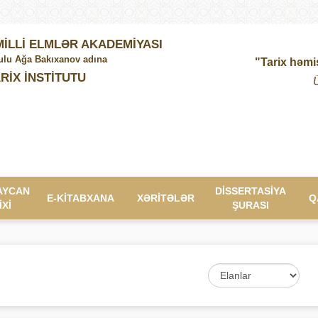
İLLİ ELMLƏR AKADEMİYASI
lu Ağa Bakıxanov adına
"Tarix həmi
RİX İNSTİTUTU
AYCAN
DİSSERTASİYA
E-KİTABXANA
XƏRİTƏLƏR
Q
İXİ
ŞURASI