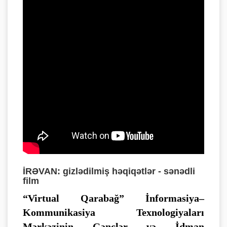
İRƏVAN: gizlədilmiş həqiqətlər - sənədli
film
“Virtual Qarabağ” İnformasiya–
Kommunikasiya Texnologiyaları
Mərkəzinin Gənclər və İdman