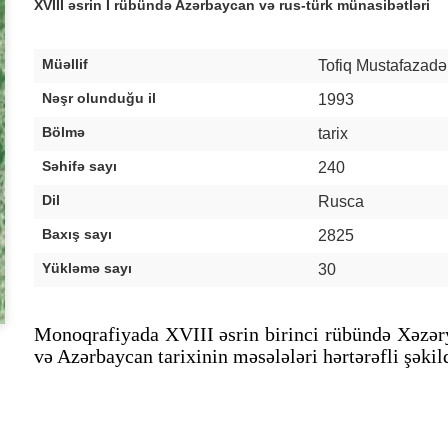
XVIII əsrin I rübündə Azərbaycan və rus-türk münasibətləri
Müəllif
Tofiq Mustafazadə
Nəşr olunduğu il
1993
Bölmə
tarix
Səhifə sayı
240
Dil
Rusca
Baxış sayı
2825
Yükləmə sayı
30
Monoqrafiyada XVIII əsrin birinci rübündə Xəzər
və Azərbaycan tarixinin məsələləri hərtərəfli şəkild