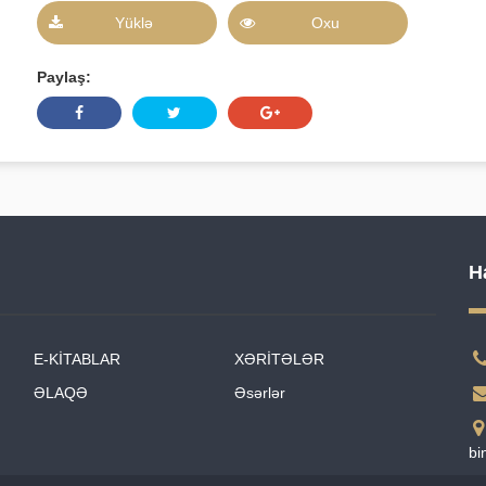
Yüklə
Oxu
Paylaş:
H
E-KİTABLAR
XƏRİTƏLƏR
ƏLAQƏ
Əsərlər
bi