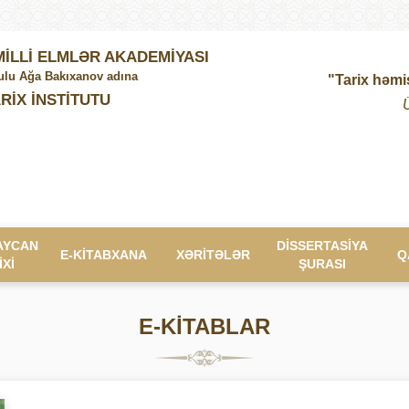
İLLİ ELMLƏR AKADEMİYASI
lu Ağa Bakıxanov adına
"Tarix həmi
RİX İNSTİTUTU
AYCAN
DİSSERTASİYA
E-KİTABXANA
XƏRİTƏLƏR
Q
İXİ
ŞURASI
E-KİTABLAR