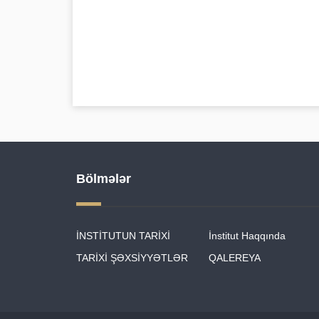
Bölmələr
İNSTİTUTUN TARİXİ
İnstitut Haqqında
TARİXİ ŞƏXSİYYƏTLƏR
QALEREYA