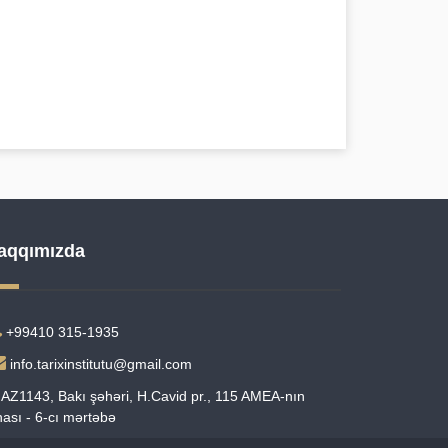
aqqımızda
+99410 315-1935
info.tarixinstitutu@gmail.com
AZ1143, Bakı şəhəri, H.Cavid pr., 115 AMEA-nın
nası - 6-cı mərtəbə