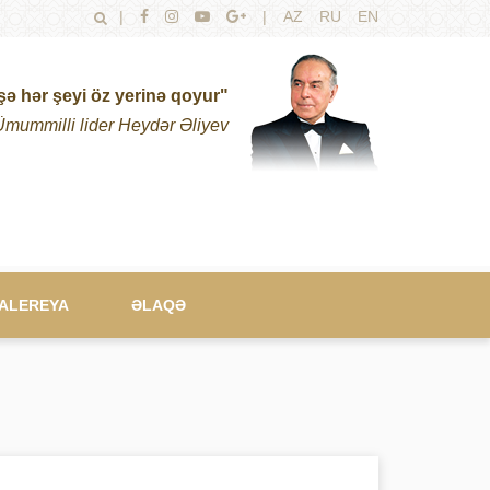
|
|
AZ
RU
EN
şə hər şeyi öz yerinə qoyur"
Ümummilli lider Heydər Əliyev
ALEREYA
ƏLAQƏ