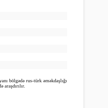
yanı bölgədə rus-türk əməkdaşlığı
ə araşdırılır.