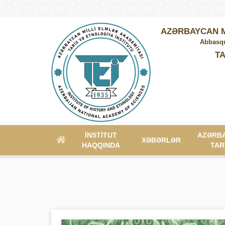
AZƏRBAYCAN M
Abbasqu
TA
İNSTITUT
AZƏRB
XƏBƏRLƏR
HAQQINDA
TAR