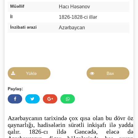
Müəllif
Hacı Həsənov
İl
1826-1828-ci illər
İnzibati ərazi
Azərbaycan
Yüklə
Bax
Paylaş:
Azərbaycanın tarixində çox qısa olan bu dövr öz
qaynarlığı, hadisələrin sürətli inkişafı ilə yadda
qalır. 1826-cı ildə Gəncədə, eləcə də