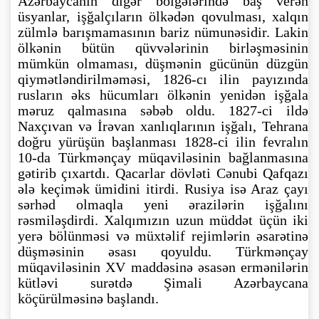
Azərbaycanın digər bölgələrində baş verən
üsyanlar, işğalçıların ölkədən qovulması, xalqın
zülmlə barışmamasının bariz nümunəsidir. Lakin
ölkənin bütün qüvvələrinin birləşməsinin
mümkün olmaması, düşmənin gücünün düzgün
qiymətləndirilməməsi, 1826-cı ilin payızında
rusların əks hücumları ölkənin yenidən işğala
məruz qalmasına səbəb oldu. 1827-ci ildə
Naxçıvan və İrəvan xanlıqlarının işğalı, Tehrana
doğru yürüşün başlanması 1828-ci ilin fevralın
10-da Türkmənçay müqaviləsinin bağlanmasına
gətirib çıxartdı. Qacarlar dövləti Cənubi Qafqazı
ələ keçimək ümidini itirdi. Rusiya isə Araz çayı
sərhəd olmaqla yeni ərazilərin işğalını
rəsmiləşdirdi. Xalqımızın uzun müddət üçün iki
yerə bölünməsi və müxtəlif rejimlərin əsarətinə
düşməsinin əsası qoyuldu. Türkmənçay
müqaviləsinin XV maddəsinə əsasən ermənilərin
kütləvi surətdə Şimali Azərbaycana
köçürülməsinə başlandı.