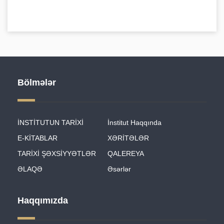
Bölmələr
İNSTİTUTUN TARİXİ
İnstitut Haqqında
E-KİTABLAR
XƏRİTƏLƏR
TARİXİ ŞƏXSİYYƏTLƏR
QALEREYA
ƏLAQƏ
Əsərlər
Haqqımızda