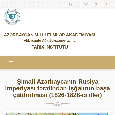
|
AZ
RU
EN
AZƏRBAYCAN MİLLİ ELMLƏR AKADEMİYASI
Abbasqulu Ağa Bakıxanov adına
TARİX İNSTİTUTU
Şimali Azərbaycanın Rusiya
imperiyası tərəfindən işğalının başa
çatdırılması (1826-1828-ci illər)