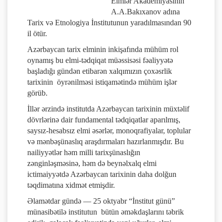
Elmlər Akademiyasının
A.A.Bakıxanov adına
Tarix və Etnologiya İnstitutunun yaradılmasından 90
il ötür.
Azərbaycan tarix elminin inkişafında mühüm rol
oynamış bu elmi-tədqiqat müəssisəsi fəaliyyətə
başladığı gündən etibarən xalqımızın çoxəsrlik
tarixinin öyrənilməsi istiqamətində mühüm işlər
görüb.
İllər ərzində institutda Azərbaycan tarixinin müxtəlif
dövrlərinə dair fundamental tədqiqatlar aparılmış,
saysız-hesabsız elmi əsərlər, monoqrafiyalar, toplular
və mənbəşünaslıq araşdırmaları hazırlanmışdır. Bu
nailiyyətlər həm milli tarixşünaslığın
zənginləşməsinə, həm də beynəlxalq elmi
ictimaiyyətdə Azərbaycan tarixinin daha dolğun
təqdimatına xidmət etmişdir.
Əlamətdar gündə — 25 oktyabr “İnstitut günü”
münasibətilə institutun bütün əməkdaşlarını təbrik