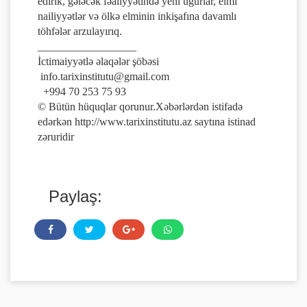
edirik, gələcək fəaliyyətində yeni uğurlar, elmi
nailiyyətlər və ölkə elminin inkişafına davamlı
töhfələr arzulayırıq.
__________________
İctimaiyyətlə əlaqələr şöbəsi
info.tarixinstitutu@gmail.com
+994 70 253 75 93
© Bütün hüquqlar qorunur.Xəbərlərdən istifadə
edərkən http://www.tarixinstitutu.az saytına istinad
zəruridir
Paylaş: