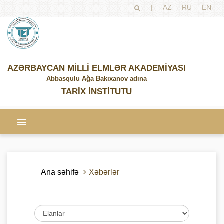
|
AZ
RU
EN
AZƏRBAYCAN MİLLİ ELMLƏR AKADEMİYASI
Abbasqulu Ağa Bakıxanov adına
TARİX İNSTİTUTU
Ana səhifə
Xəbərlər