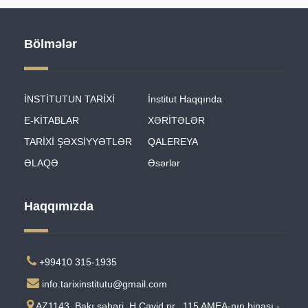
Bölmələr
İNSTİTUTUN TARİXİ
İnstitut Haqqında
E-KİTABLAR
XƏRİTƏLƏR
TARİXİ ŞƏXSİYYƏTLƏR
QALEREYA
ƏLAQƏ
Əsərlər
Haqqımızda
+99410 315-1935
info.tarixinstitutu@gmail.com
AZ1143, Bakı şəhəri, H.Cavid pr., 115 AMEA-nın binası -