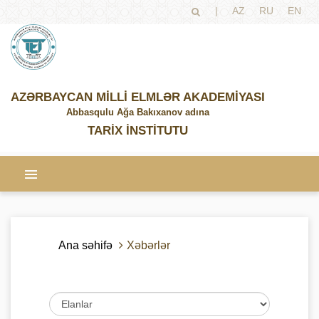
|
AZ
RU
EN
AZƏRBAYCAN MİLLİ ELMLƏR AKADEMİYASI
Abbasqulu Ağa Bakıxanov adına
TARİX İNSTİTUTU
Ana səhifə
Xəbərlər