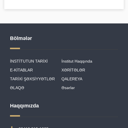
Bölmələr
İNSTİTUTUN TARİXİ
İnstitut Haqqında
E-KİTABLAR
XƏRİTƏLƏR
TARİXİ ŞƏXSİYYƏTLƏR
QALEREYA
ƏLAQƏ
Əsərlər
Haqqımızda