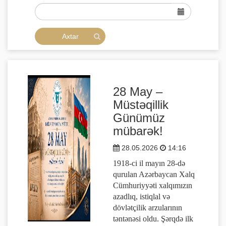
28 May –
Müstəqillik
Günümüz
mübarək!
28.05.2026
14:16
1918-ci il mayın 28-də
qurulan Azərbaycan Xalq
Cümhuriyyəti xalqımızın
azadlıq, istiqlal və
dövlətçilik arzularının
təntənəsi oldu. Şərqdə ilk