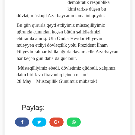
demokratik respublika
kimi tarixə düşən bu
dövlət, müstəqil Azərbaycanın təməlini qoydu.
Bu gün qürurla qeyd etdiyimiz müstəqilliyimiz
uğrunda canından keçən bütün şəhidlərimizi
ehtiramla anırıq. Ulu Öndər Heydər Əliyevin
müəyyən etdiyi dövlətçilik yolu Prezident İlham
Əliyevin rəhbərliyi ilə uğurla davam edir, Azərbaycan
hər keçən gün daha da güclənir.
Müstəqilliyimiz əbədi, dövlətimiz qüdrətli, xalqımız
daim birlik və firavanlıq içində olsun!
28 May – Müstəqillik Günümüz mübarək!
Paylaş: