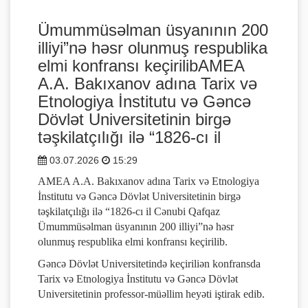
Ümummüsəlman üsyanının 200
illiyi”nə həsr olunmuş respublika
elmi konfransı keçirilibAMEA
A.A. Bakıxanov adına Tarix və
Etnologiya İnstitutu və Gəncə
Dövlət Universitetinin birgə
təşkilatçılığı ilə “1826-cı il
03.07.2026
15:29
AMEA A.A. Bakıxanov adına Tarix və Etnologiya
İnstitutu və Gəncə Dövlət Universitetinin birgə
təşkilatçılığı ilə “1826-cı il Cənubi Qafqaz
Ümummüsəlman üsyanının 200 illiyi”nə həsr
olunmuş respublika elmi konfransı keçirilib.
Gəncə Dövlət Universitetində keçiriliən konfransda
Tarix və Etnologiya İnstitutu və Gəncə Dövlət
Universitetinin professor-müəllim heyəti iştirak edib.