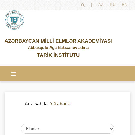
|
AZ
RU
EN
AZƏRBAYCAN MİLLİ ELMLƏR AKADEMİYASI
Abbasqulu Ağa Bakıxanov adına
TARİX İNSTİTUTU
Ana səhifə
Xəbərlər