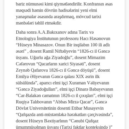
bariz nümunəsi kimi qiymətləndirilir. Konfransın əsas
məqsədi həmin dövrün hadisələrini yeni elmi
yanaşmalar əsasında araşdırmaq, mövcud tarixi
mənbələri təhlil etməkdir.
Daha sonra A.A.Bakıxanov adına Tarix və
Etnologiya İnstitutunun professoru Hacı Həsənovun
“Hüseyn Minasazov. Onun Bir inqilabın 100 ili adlı
əsəri” , dosent Ramil Niftəliyevin “1826-cı il Gəncə
üsyanı. Uğurlu ağa Ziyadoğlu”, dosent Mirnazim
Cəfərovun “Qacarların xarici Siyasəti”, dosent
Zeynəb Qafarova 1826-cı il Gəncə döyüşü”, dosent
Emilya Əliyevanın Gəncə qalası XIX əsrin ilk
sülsülündə”, aparıcı elmi işçi Xuraman Vəliyevanın
“Gəncə Ziyadoğulları”, elmi işçi Dinarə Babayevanın
“Car-Balakən camatının 1826-cı il çıxışları”, elmi işçi
Ruqiyə Talıbovanın “Abbas Mirzə Qacar”, Gəncə
Dövlət Universitetinin dosenti Etibar Musayevin
“Qafqazda anti-müstəmləkə hərəkatları çərçivəsində”,
dosent Hüseyn Bəxtiyarlının “Cənubi Qafqaz
ümummüsəlman üsyanı (Tarixi faktlar konteksində )”