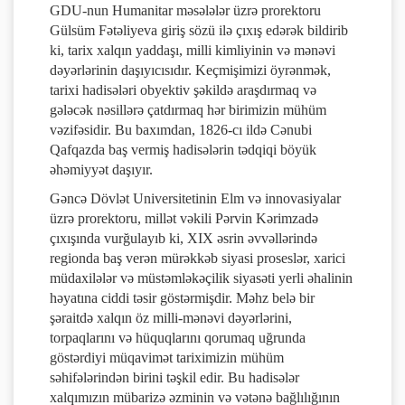
GDU-nun Humanitar məsələlər üzrə prorektoru
Gülsüm Fətəliyeva giriş sözü ilə çıxış edərək bildirib
ki, tarix xalqın yaddaşı, milli kimliyinin və mənəvi
dəyərlərinin daşıyıcısıdır. Keçmişimizi öyrənmək,
tarixi hadisələri obyektiv şəkildə araşdırmaq və
gələcək nəsillərə çatdırmaq hər birimizin mühüm
vəzifəsidir. Bu baxımdan, 1826-cı ildə Cənubi
Qafqazda baş vermiş hadisələrin tədqiqi böyük
əhəmiyyət daşıyır.
Gəncə Dövlət Universitetinin Elm və innovasiyalar
üzrə prorektoru, millət vəkili Pərvin Kərimzadə
çıxışında vurğulayıb ki, XIX əsrin əvvəllərində
regionda baş verən mürəkkəb siyasi proseslər, xarici
müdaxilələr və müstəmləkəçilik siyasəti yerli əhalinin
həyatına ciddi təsir göstərmişdir. Məhz belə bir
şəraitdə xalqın öz milli-mənəvi dəyərlərini,
torpaqlarını və hüquqlarını qorumaq uğrunda
göstərdiyi müqavimət tariximizin mühüm
səhifələrindən birini təşkil edir. Bu hadisələr
xalqımızın mübarizə əzminin və vətənə bağlılığının