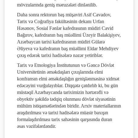
mövzularında geniş məruzələri dinlənilib.
Daha sonra rektorun baş müşaviri Asif Cavadov,
Tarix və Coğrafiya fakültəsinin dekanı Urfan
Həsənov, Sosial Fənlər kafedrasının müdiri Cavid
Bağırov, kafedranın baş müəllimi Üzeyir Balakişiyev,
Azərbaycan tarixi kafedrasının müdiri Gülarə
Əliyeva və kafedranın baş müəllimi Eldar Mehdiyev
çıxış edərək tarixi hadisələrə nəzər yetiriblər.
Tarix və Etnologiya İnstitutunun və Gəncə Dövlət
Universitetinin əməkdaşları çıxışlarında elmi
konfransın elmi əməkdaşlığın genişlənməsinə xidmət
edəcəyini vurğulayıblar. Diqqətə çatdırlıb ki, bu gün
müstəqil Azərbaycanda tariximizin hərtərəfli və
obyektiv şəkildə tədqiq olunması dövlət siyasətinin
mühüm istiqamətlərindən biridir. Arxiv materiallarının
araşdırılması və tarixi hadisələrə müasir baxışın
formalaşdırılması tarix sahəsinin qarşısında duran
əsas vəzifələrdəndir.