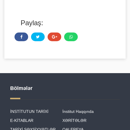
Paylaş:
Bölmələr
İNSTİTUTUN TARİXİ
İnstitut Haqqında
E-KİTABLAR
XƏRİTƏLƏR
TARİXİ ŞƏXSİYYƏTLƏR
QALEREYA