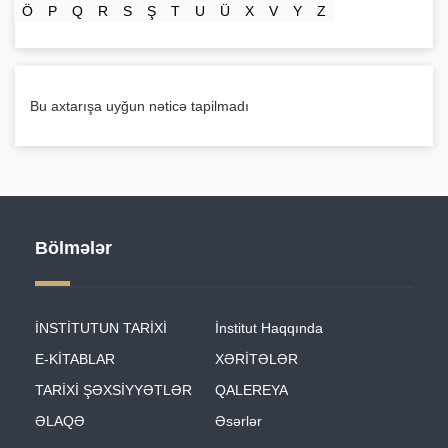
Ö
P
Q
R
S
Ş
T
U
Ü
X
V
Y
Z
Bu axtarışa uyğun nəticə tapilmadı
Bölmələr
İNSTİTUTUN TARİXİ
İnstitut Haqqında
E-KİTABLAR
XƏRİTƏLƏR
TARİXİ ŞƏXSİYYƏTLƏR
QALEREYA
ƏLAQƏ
Əsərlər