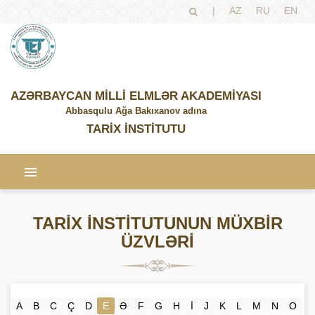
|
AZ
RU
EN
AZƏRBAYCAN MİLLİ ELMLƏR AKADEMİYASI
Abbasqulu Ağa Bakıxanov adına
TARİX İNSTİTUTU
TARİX İNSTİTUTUNUN MÜXBİR
ÜZVLƏRİ
A
B
C
Ç
D
E
Ə
F
G
H
İ
J
K
L
M
N
O