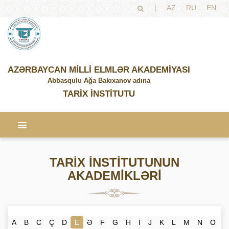
|
AZ
RU
EN
AZƏRBAYCAN MİLLİ ELMLƏR AKADEMİYASI
Abbasqulu Ağa Bakıxanov adına
TARİX İNSTİTUTU
TARİX İNSTİTUTUNUN
AKADEMİKLƏRİ
A
B
C
Ç
D
E
Ə
F
G
H
İ
J
K
L
M
N
O