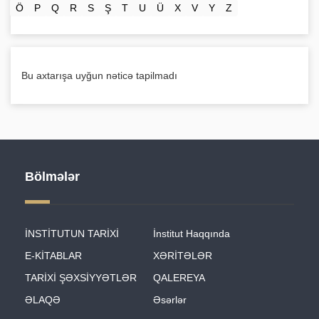
Ö
P
Q
R
S
Ş
T
U
Ü
X
V
Y
Z
Bu axtarışa uyğun nəticə tapilmadı
Bölmələr
İNSTİTUTUN TARİXİ
İnstitut Haqqında
E-KİTABLAR
XƏRİTƏLƏR
TARİXİ ŞƏXSİYYƏTLƏR
QALEREYA
ƏLAQƏ
Əsərlər