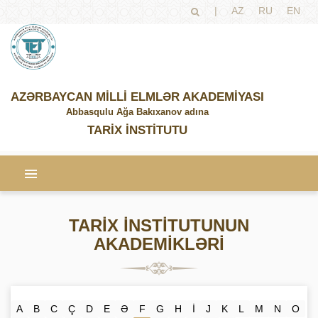
|
AZ
RU
EN
AZƏRBAYCAN MİLLİ ELMLƏR AKADEMİYASI
Abbasqulu Ağa Bakıxanov adına
TARİX İNSTİTUTU
TARİX İNSTİTUTUNUN
AKADEMİKLƏRİ
A
B
C
Ç
D
E
Ə
F
G
H
İ
J
K
L
M
N
O