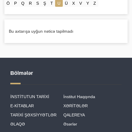
Ö
P
Q
R
S
Ş
T
U
Ü
X
V
Y
Z
Bu axtarışa uyğun nəticə tapilmadı
Bölmələr
İNSTİTUTUN TARİXİ
İnstitut Haqqında
E-KİTABLAR
XƏRİTƏLƏR
TARİXİ ŞƏXSİYYƏTLƏR
QALEREYA
ƏLAQƏ
Əsərlər