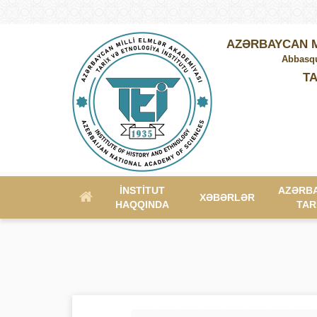
AZƏRBAYCAN M
Abbasqu
TA
İNSTITUT
AZƏRB
XƏBƏRLƏR
HAQQINDA
TAR