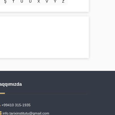
Ş
T
U
Ü
X
V
Y
Z
aqqımızda
+99410 315-1935
info.tarixinstitutu@gmail.com