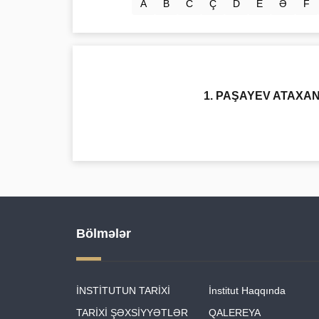
A
B
C
Ç
D
E
Ə
F
1. PAŞAYEV ATAXA
Bölmələr
İNSTİTUTUN TARİXİ
İnstitut Haqqında
TARİXİ ŞƏXSİYYƏTLƏR
QALEREYA