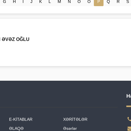
G
H
İ
J
K
L
M
N
O
Ö
P
Q
R
S
N ƏVƏZ OĞLU
H
E-KİTABLAR
XƏRİTƏLƏR
ƏLAQƏ
Əsərlər