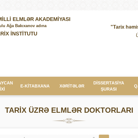
İLLİ ELMLƏR AKADEMİYASI
lu Ağa Bakıxanov adına
"Tarix həmi
RİX İNSTİTUTU
AYCAN
DİSSERTASİYA
E-KİTABXANA
XƏRİTƏLƏR
Q
İXİ
ŞURASI
TARİX ÜZRƏ ELMLƏR DOKTORLARI