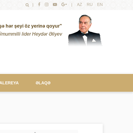
|
|
AZ
RU
EN
şə hər şeyi öz yerinə qoyur"
Ümummilli lider Heydər Əliyev
ALEREYA
ƏLAQƏ