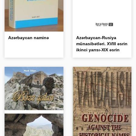
Azərbaycan naminə
Azərbaycan-Rusiya
münasibətləri. XVIII əsrin
ikinci yarısı-XIX əsrin
əvvəllərində