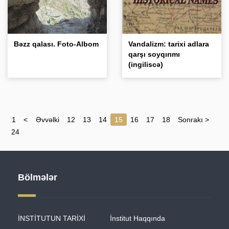
Bəzz qalası. Foto-Albom
Vandalizm: tarixi adlara
qarşı soyqırımı
(ingiliscə)
1
< Əvvəlki
12
13
14
15
16
17
18
Sonrakı >
24
Bölmələr
İNSTİTUTUN TARİXİ
İnstitut Haqqında