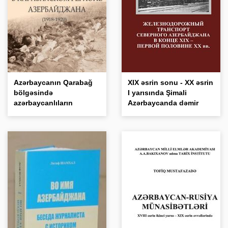
Azərbaycanın Qarabağ
XIX əsrin sonu - XX əsrin
bölgəsində
I yarısında Şimali
azərbaycanlıların
Azərbaycanda dəmir
soyqırımı (1918-1920)
yolu nəqliyyatı