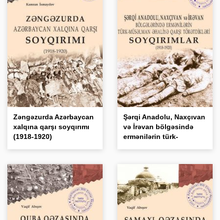
Zəngəzurda Azərbaycan
Şərqi Anadolu, Naxçıvan
xalqına qarşı soyqırımı
və İrəvan bölgəsində
(1918-1920)
ermənilərin türk-
müsəlman əhaliyə qarşı
törətdikləri soyqırımları